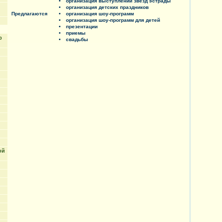
организация выступлений звезд эстрады
организация детских праздников
Предлагаются
организация шоу-программ
организация шоу-программ для детей
презентации
приемы
р
свадьбы
ой