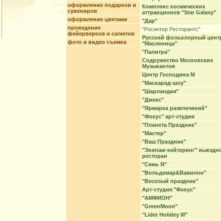
оформление подарков и
Комплекс космических
сувениров
аттракционов "Star Galaxy"
оформление цветами
"Дар"
проведение
"Росинтер Ресторантс"
фейерверков и салютов
Русский фольклорный цент
фото и видео съемка
"Масленица"
"Палитра"
Содружество Московских
Музыкантов
Центр Господина М
"Маскарад-шоу"
"Шарландия"
"Джекс"
"Ярмарка развлечений"
"Фокус" арт-студия
"Планета Праздник"
"Мастер"
"Ваш Праздник"
"Экипаж-кейтеринг" выездн
ресторан
"Семь Я"
"Вольдемар&Вавилон"
"Веселый праздник"
Арт-студия "Фокус"
"АМФИОН"
"GreenMoon"
"Lider Holidey III"