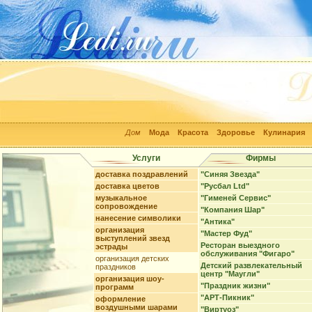
Дом
Мода
Красота
Здоровье
Кулинария
Услуги
Фирмы
доставка поздравлений
"Синяя Звезда"
доставка цветов
"Русбал Ltd"
музыкальное
"Гименей Сервис"
сопровождение
"Компания Шар"
нанесение символики
"Антика"
организация
"Мастер Фуд"
выступлений звезд
Ресторан выездного
эстрады
обслуживания "Фигаро"
организация детских
Детский развлекательный
праздников
центр "Маугли"
организация шоу-
"Праздник жизни"
программ
"АРТ-Пикник"
оформление
воздушными шарами
"Виртуоз"