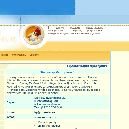
В данном разделе представлена
информация о фирмах, предлагаемые
товары и услуги которых связаны с домом.
Дети
Мужчины
Досуг
Организация праздника
"Росинтер Ресторантс"
Ресторанный бизнес - сеть разнообразных ресторанов в России
(Патио Пицца, Ростикс, Патио Паста, Американский Бар и Гриль,
Планета Суши, Ти Джи Ай Фрайдис, Кафе Дез Артист, Санта Фе,
Ночной Клуб Гиппопотам, Сибирская Корона, Печки Лавочки).
Численность меропреятий: в ресторане до 600 человек, выездное
обслуживание 1000 и более человек.
Москва, Душинская, д.7
м.Авиамоторная
Адрес
м.Площадь Ильича
Тел:
(095) 755-85-96
Email
hg@rosinter.ru
WWW
www.rosinter.ru
Private party
детские клубы