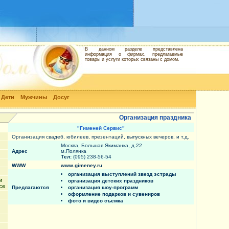
В данном разделе представлена
информация о фирмах, предлагаемые
товары и услуги которых связаны с домом.
Дети
Мужчины
Досуг
Организация праздника
"Гименей Сервис"
Организация свадеб, юбилеев, презентаций, выпускных вечеров, и т.д.
Москва, Большая Якиманка, д.22
Адрес
м.Полянка
Тел:
(095) 238-56-54
WWW
www.gimeney.ru
организация выступлений звезд эстрады
и
организация детских праздников
ce
Предлагаются
организация шоу-программ
оформление подарков и сувениров
фото и видео съемка