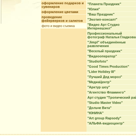
оформление подарков и
"Планета Праздник"
сувениров
"Юлия"
оформление цветами
"Ваш Праздник"
проведение
"Экотип-консалт"
фейерверков и салютов
"Видео Арт Студио
фото и видео съемка
Интернешэнл"
Профессиональный
фотограф Наталья Гладкова
"Jimpl" объединённые
развлечения
"Веселый праздник"
"Видеооператор"
"Studiofoto"
"Good Times Production"
"Lider Holidey III"
"Лучший Дед мороз"
"МедиаЦентр"
"Арктур шоу"
"Агентство Фламинго"
Арт студия "Тропический ра
"Studio Master Video"
"Дольче Вита"
"ЮНИНА"
"Art group Rapsody"
"АЛЬФА-видеоцентр"