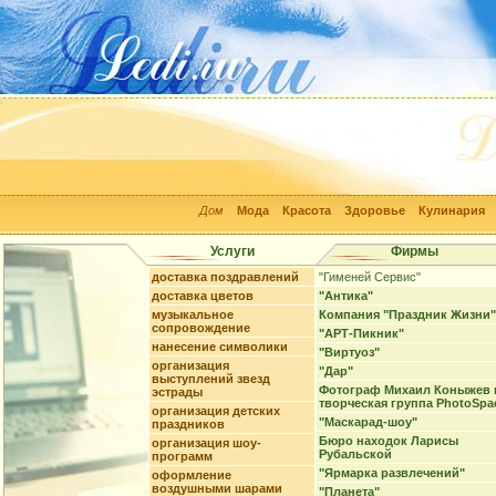
Дом
Мода
Красота
Здоровье
Кулинария
Услуги
Фирмы
доставка поздравлений
"Гименей Сервис"
доставка цветов
"Антика"
музыкальное
Компания "Праздник Жизни"
сопровождение
"АРТ-Пикник"
нанесение символики
"Виртуоз"
организация
"Дар"
выступлений звезд
Фотограф Михаил Коныжев 
эстрады
творческая группа PhotoSpa
организация детских
"Маскарад-шоу"
праздников
Бюро находок Ларисы
организация шоу-
Рубальской
программ
"Ярмарка развлечений"
оформление
воздушными шарами
"Планета"