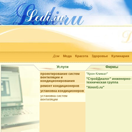
Дом
Мода
Красота
Здоровье
Кулинария
Услуги
Фирмы
проектирование систем
"Крон-Климат"
вентиляции и
"СтройДиалог" инженерно-
кондиционирования
техническая группа
ремонт кондиционеров
"AirenG.ru"
установка кондиционеров
установка систем
вентиляции