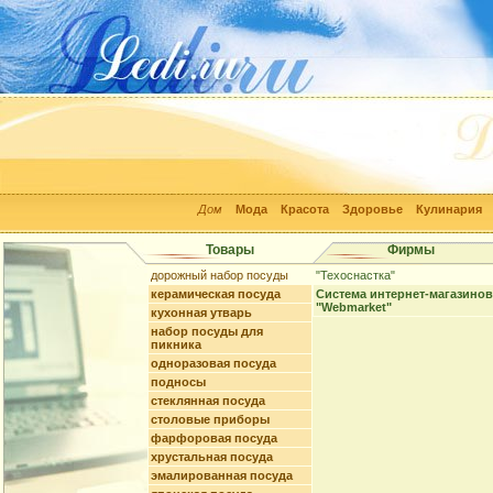
Дом
Мода
Красота
Здоровье
Кулинария
Товары
Фирмы
дорожный набор посуды
"Техоснастка"
керамическая посуда
Система интернет-магазинов
"Webmarket"
кухонная утварь
набор посуды для
пикника
одноразовая посуда
подносы
стеклянная посуда
столовые приборы
фарфоровая посуда
хрустальная посуда
эмалированная посуда