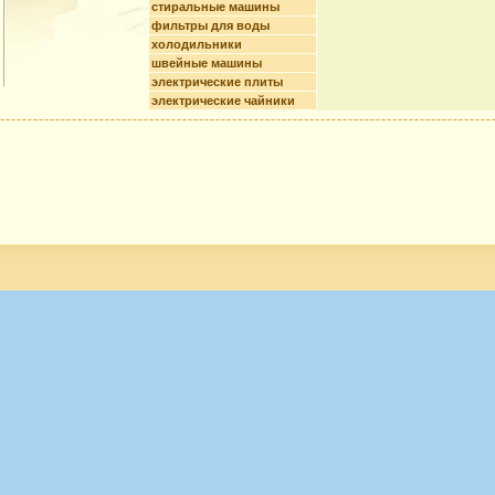
стиральные машины
фильтры для воды
холодильники
швейные машины
электрические плиты
электрические чайники