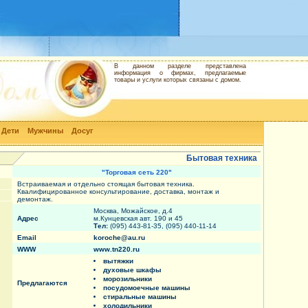
В данном разделе представлена
информация о фирмах, предлагаемые
товары и услуги которых связаны с домом.
Дети
Мужчины
Досуг
Бытовая техника
"Торговая сеть 220"
Встраиваемая и отдельно стоящая бытовая техника.
Квалифицированное консультирование, доставка, монтаж и
демонтаж.
Москва, Можайское, д.4
Адрес
м.Кунцевская авт. 190 и 45
Тел:
(095) 443-81-35, (095) 440-11-14
Email
koroche@au.ru
WWW
www.tn220.ru
вытяжки
духовые шкафы
морозильники
Предлагаются
посудомоечные машины
стиральные машины
холодильники