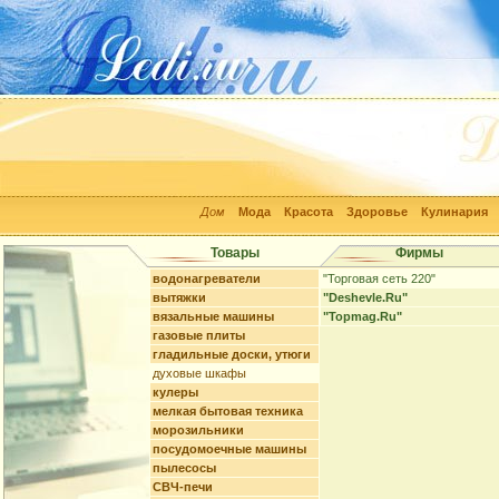
Дом
Мода
Красота
Здоровье
Кулинария
Товары
Фирмы
водонагреватели
"Торговая сеть 220"
вытяжки
"Deshevle.Ru"
вязальные машины
"Topmag.Ru"
газовые плиты
гладильные доски, утюги
духовые шкафы
кулеры
мелкая бытовая техника
морозильники
посудомоечные машины
пылесосы
СВЧ-печи