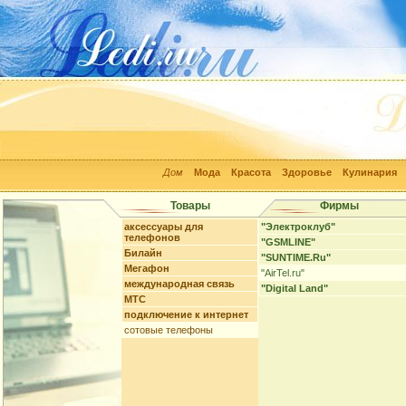
Дом
Мода
Красота
Здоровье
Кулинария
Товары
Фирмы
аксессуары для
"Электроклуб"
телефонов
"GSMLINE"
Билайн
"SUNTIME.Ru"
Мегафон
"AirTel.ru"
международная связь
"Digital Land"
МТС
подключение к интернет
сотовые телефоны