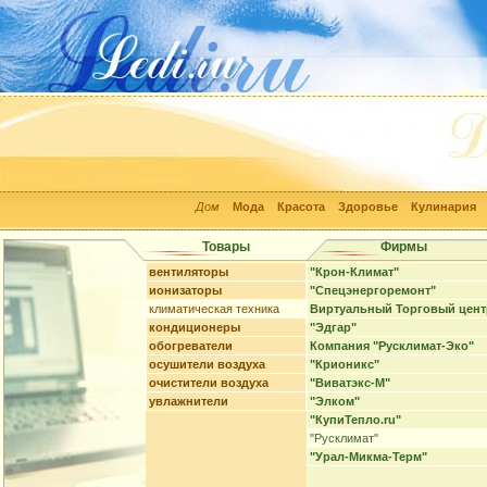
Дом
Мода
Красота
Здоровье
Кулинария
Товары
Фирмы
вентиляторы
"Крон-Климат"
ионизаторы
"Спецэнергоремонт"
климатическая техника
Виртуальный Торговый цент
кондиционеры
"Эдгар"
обогреватели
Компания "Русклимат-Эко"
осушители воздуха
"Крионикс"
очистители воздуха
"Виватэкс-М"
увлажнители
"Элком"
"КупиТепло.ru"
"Русклимат"
"Урал-Микма-Терм"