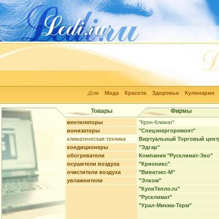
Дом
Мода
Красота
Здоровье
Кулинария
Товары
Фирмы
вентиляторы
"Крон-Климат"
ионизаторы
"Спецэнергоремонт"
климатическая техника
Виртуальный Торговый цент
кондиционеры
"Эдгар"
обогреватели
Компания "Русклимат-Эко"
осушители воздуха
"Крионикс"
очистители воздуха
"Виватэкс-М"
увлажнители
"Элком"
"КупиТепло.ru"
"Русклимат"
"Урал-Микма-Терм"