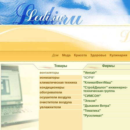
Дом
Мода
Красота
Здоровье
Кулинария
Товары
Фирмы
вентиляторы
"Ventair"
ионизаторы
"КОРФ"
климатическая техника
"КлиматВентМаш"
кондиционеры
"СтройДиалог" инженерно-
техническая группа
обогреватели
"СИМСОН"
осушители воздуха
"Элком"
очистители воздуха
"Дыхание Ветра"
увлажнители
"Тематика"
"Русклимат"