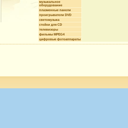
музыкальное
оборудование
плазменные панели
проигрыватели DVD
светомузыка
стойки для CD
телевизоры
фильмы MPEG4
цифровые фотоаппараты