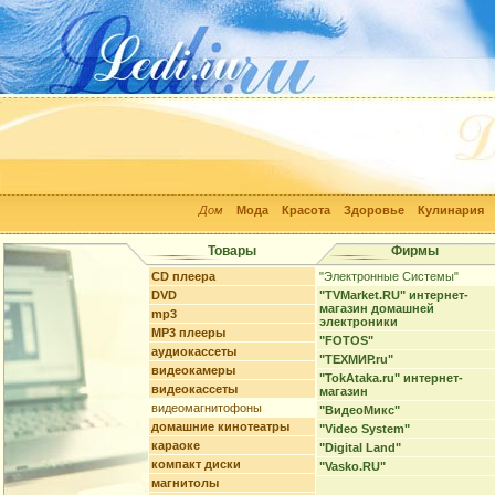
Дом
Мода
Красота
Здоровье
Кулинария
Товары
Фирмы
CD плеера
"Электронные Системы"
DVD
"TVMarket.RU" интернет-
магазин домашней
mp3
электроники
MP3 плееры
"FOTOS"
аудиокассеты
"ТЕХМИР.ru"
видеокамеры
"TokAtaka.ru" интернет-
видеокассеты
магазин
видеомагнитофоны
"ВидеоМикс"
домашние кинотеатры
"Video System"
караоке
"Digital Land"
компакт диски
"Vasko.RU"
магнитолы