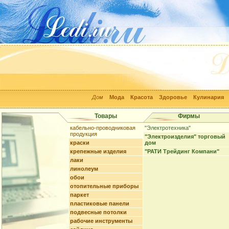
Дом
Мода
Красота
Здоровье
Кулинария
Товары
Фирмы
кабельно-проводниковая
"Электротехника"
продукция
"Электроизделия" торговый
краски
дом
крепежные изделия
"РАТИ Трейдинг Компани"
лаки
линолеум
обои
отопительные приборы
паркет
пластиковые панели
подвесные потолки
рабочие инструменты