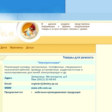
В данном разделе представлена
информация о фирмах, предлагаемые
товары и услуги которых связаны с домом.
Дети
Мужчины
Досуг
Товары для ремонта
"Электротехника"
Реализация силовых, контрольных, телефонных, специального
назначения кабелей, провода установочные, радиочастотные и
неизолированные для линий электропередач и др.
Запорожье, Металлургов, д.6
Адрес
Тел:
(0612) 32-68-84
Email
register@dmitry.zp.ua
WWW
www.eth.com.ua
Предлагаются
кабельно-проводниковая продукция