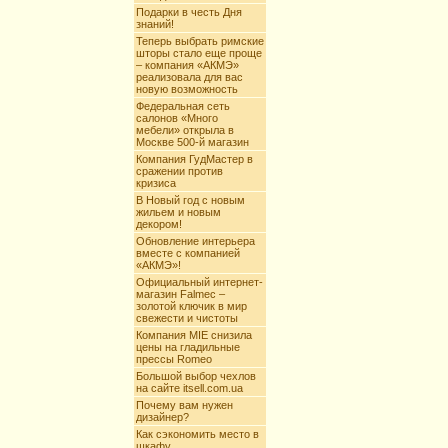
Подарки в честь Дня
знаний!
Теперь выбрать римские
шторы стало еще проще
– компания «АКМЭ»
реализовала для вас
новую возможность
Федеральная сеть
салонов «Много
мебели» открыла в
Москве 500-й магазин
Компания ГудМастер в
сражении против
кризиса
В Новый год с новым
жильем и новым
декором!
Обновление интерьера
вместе с компанией
«АКМЭ»!
Официальный интернет-
магазин Falmec –
золотой ключик в мир
свежести и чистоты
Компания MIE снизила
цены на гладильные
прессы Romeo
Большой выбор чехлов
на сайте itsell.com.ua
Почему вам нужен
дизайнер?
Как сэкономить место в
шкафу