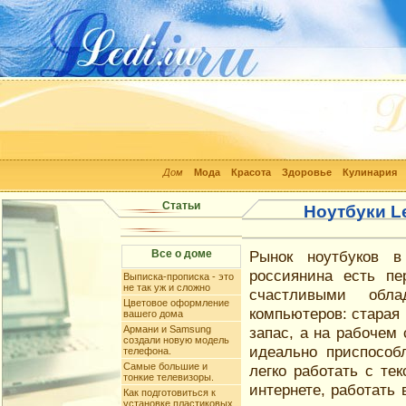
Дом
Мода
Красота
Здоровье
Кулинария
Статьи
Ноутбуки L
Все о доме
Рынок ноутбуков в
россиянина есть пе
Выписка-прописка - это
не так уж и сложно
счастливыми обла
Цветовое оформление
компьютеров: старая
вашего дома
Армани и Samsung
запас, а на рабочем
создали новую модель
идеально приспособ
телефона.
Самые большие и
легко работать с те
тонкие телевизоры.
интернете, работать
Как подготовиться к
установке пластиковых