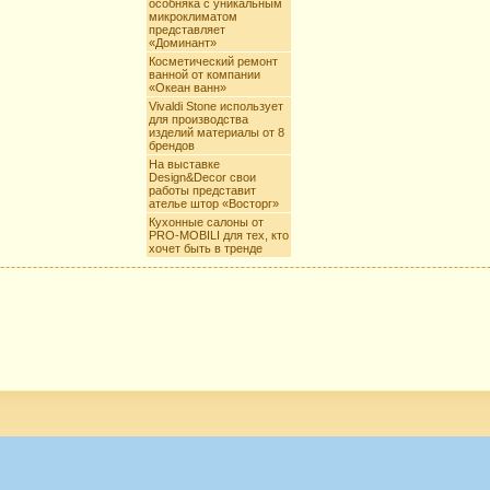
особняка с уникальным
микроклиматом
представляет
«Доминант»
Косметический ремонт
ванной от компании
«Океан ванн»
Vivaldi Stone использует
для производства
изделий материалы от 8
брендов
На выставке
Design&Decor свои
работы представит
ателье штор «Восторг»
Кухонные салоны от
PRO-MOBILI для тех, кто
хочет быть в тренде