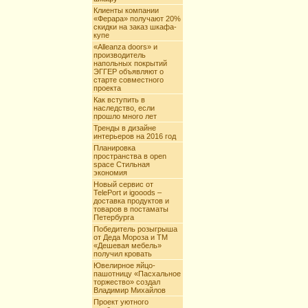
Клиенты компании
«Ферара» получают 20%
скидки на заказ шкафа-
купе
«Alleanza doors» и
производитель
напольных покрытий
ЭГГЕР объявляют о
старте совместного
проекта
Как вступить в
наследство, если
прошло много лет
Тренды в дизайне
интерьеров на 2016 год
Планировка
пространства в open
space Стильная
экономия
Новый сервис от
TelePort и igooods –
доставка продуктов и
товаров в постаматы
Петербурга
Победитель розыгрыша
от Деда Мороза и ТМ
«Дешевая мебель»
получил кровать
Ювелирное яйцо-
пашотницу «Пасхальное
торжество» создал
Владимир Михайлов
Проект уютного