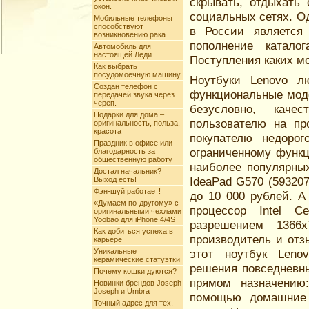
скрывать, отдыхать
окон.
социальных сетях. О
Мобильные телефоны
способствуют
в России является
возникновению рака
пополнение катало
Автомобиль для
настоящей Леди.
Поступления каких м
Как выбрать
посудомоечную машину.
Ноутбуки Lenovo л
Создан телефон с
функциональные моде
передачей звука через
череп.
безусловно, каче
Подарки для дома –
пользователю на пр
оригинальность, польза,
красота
покупателю недоро
Праздник в офисе или
ограниченному функц
благодарность за
общественную работу
наиболее популярны
Достал начальник?
IdeaPad G570 (59320
Выход есть!
Фэн-шуй работает!
до 10 000 рублей. А
«Думаем по-другому» c
процессор Intel C
оригинальными чехлами
Yoobao для iPhone 4/4S
разрешением 1366
Как добиться успеха в
производитель и отз
карьере
Уникальные
этот ноутбук Leno
керамические статуэтки
решения повседневны
Почему кошки дуются?
прямом назначению
Новинки брендов Joseph
Joseph и Umbra
помощью домашние 
Точный адрес для тех,