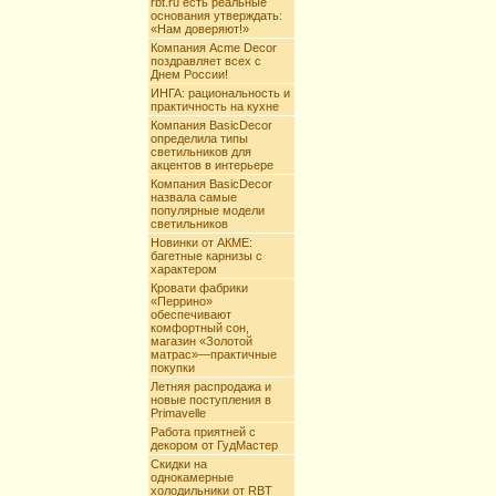
rbt.ru есть реальные
основания утверждать:
«Нам доверяют!»
Компания Acme Decor
поздравляет всех с
Днем России!
ИНГА: рациональность и
практичность на кухне
Компания BasicDecor
определила типы
светильников для
акцентов в интерьере
Компания BasicDecor
назвала самые
популярные модели
светильников
Новинки от АКМЕ:
багетные карнизы с
характером
Кровати фабрики
«Перрино»
обеспечивают
комфортный сон,
магазин «Золотой
матрас»—практичные
покупки
Летняя распродажа и
новые поступления в
Primavelle
Работа приятней с
декором от ГудМастер
Скидки на
однокамерные
холодильники от RBT