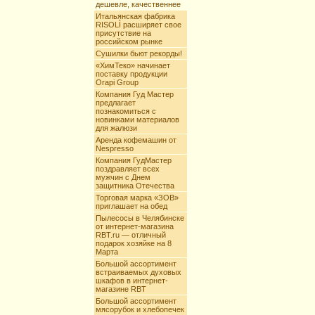
дешевле, качественнее
Итальянская фабрика
RISOLÌ расширяет свое
присутствие на
российском рынке
Сушилки бьют рекорды!
«ХимТеко» начинает
поставку продукции
Orapi Group
Компания Гуд Мастер
предлагает
познакомиться с
новинками материалов
для жалюзи
Аренда кофемашин от
Nespresso
Компания ГудМастер
поздравляет всех
мужчин с Днем
защитника Отечества
Торговая марка «ЗОВ»
приглашает на обед
Пылесосы в Челябинске
от интернет-магазина
RBT.ru — отличный
подарок хозяйке на 8
Марта
Большой ассортимент
встраиваемых духовых
шкафов в интернет-
магазине RBT
Большой ассортимент
мясорубок и хлебопечек