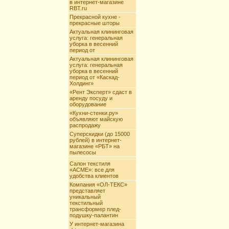
в интернет-магазине
RBT.ru
Прекрасной кухне -
прекрасные шторы
Актуальная клининговая
услуга: генеральная
уборка в весенний
период от
Актуальная клининговая
услуга: генеральная
уборка в весенний
период от «Каскад-
Холдинг»
«Рент Эксперт» сдаст в
аренду посуду и
оборудование
«Кухни-стенки.ру»
объявляют майскую
распродажу
Суперскидки (до 15000
рублей) в интернет-
магазине «РБТ» на
пылесосы
Салон текстиля
«АCME»: все для
удобства клиентов
Компания «ОЛ-ТЕКС»
представляет
уникальный
текстильный
трансформер плед-
подушку-палантин
У интернет-магазина