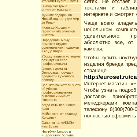
сетях. Не отстает 
кто хочет купить цветы
Выбор люстры в
текстами и табли
интернет-магазине
интернете и смотрят 
Лучшие подарки на
Новый год в студии «Ар
Чаще всего владель
де Кадо»
«Каскад-Холдинг»:
небольшом компьют
гарантия абсолютной
удивительного: п
чистоты
Порадовать маму
абсолютно все, от 
поможет студия
оригинальных подарков
камеры.
«Ар Де Кадо»
Уборку вашего коттеджа
Чтобы купить ноутбук
возьмут на себя
изделия бренда пред
профессионалы
Основы дома от
странице
Democasa: посуда и
http://euroset.ru/
предметы кухонного
обихода
Интернет-магазин «
Все, что вы хотели знать
об уборке:
Чтобы узнать подроб
профессиональная
доставки приобрет
бытовая химия от
himteco.ru
менеджерами компа
Когда есть все, ценна
телефону 8(800)700-
идея
Мойка окон от «Каскад-
полностью оформить 
Холдинг»
Салон штор «АКМЭ» -
нам 15 лет!
Ноутбуки Lenovo в
«Евросети»: больше,