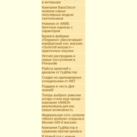
в интерьере
Компания BasicDecor
назвала самые
популярные модели
светильников
Новинки от АКМЕ:
багетные карнизы с
характером
Кровати фабрики
«Перрино» обеспечивают
комфортный сон, магазин
«Золотой матрас»—
практичные покупки
Летняя распродажа и
новые поступления в
Primavelle
Работа приятней с
декором от ГудМастер
Скидки на однокамерные
холодильники от RBT
Подарки в честь Дня
знаний!
Теперь выбрать римские
шторы стало еще проще –
компания «АКМЭ»
реализовала для вас
новую возможность
Федеральная сеть салонов
«Много мебели» открыла в
Москве 500-й магазин
Компания ГудМастер в
сражении против кризиса
В Новый год с новым