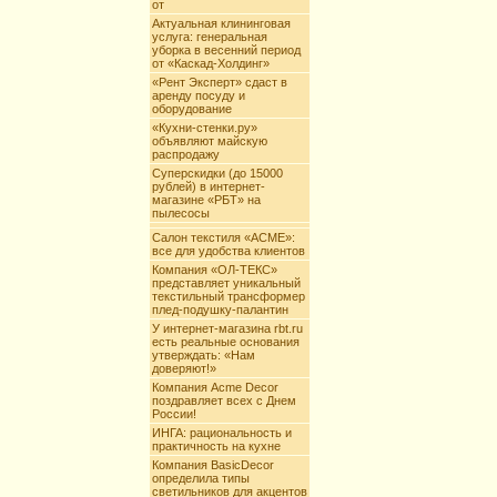
от
Актуальная клининговая
услуга: генеральная
уборка в весенний период
от «Каскад-Холдинг»
«Рент Эксперт» сдаст в
аренду посуду и
оборудование
«Кухни-стенки.ру»
объявляют майскую
распродажу
Суперскидки (до 15000
рублей) в интернет-
магазине «РБТ» на
пылесосы
Салон текстиля «АCME»:
все для удобства клиентов
Компания «ОЛ-ТЕКС»
представляет уникальный
текстильный трансформер
плед-подушку-палантин
У интернет-магазина rbt.ru
есть реальные основания
утверждать: «Нам
доверяют!»
Компания Acme Decor
поздравляет всех с Днем
России!
ИНГА: рациональность и
практичность на кухне
Компания BasicDecor
определила типы
светильников для акцентов