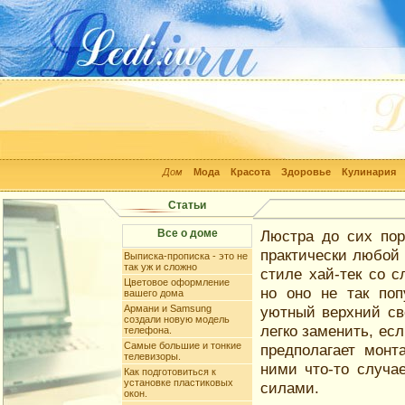
Дом
Мода
Красота
Здоровье
Кулинария
Статьи
Все о доме
Люстра до сих пор
практически любой 
Выписка-прописка - это не
так уж и сложно
стиле хай-тек со 
Цветовое оформление
но оно не так по
вашего дома
Армани и Samsung
уютный верхний св
создали новую модель
легко заменить, есл
телефона.
Самые большие и тонкие
предполагает монт
телевизоры.
ними что-то случае
Как подготовиться к
установке пластиковых
силами.
окон.