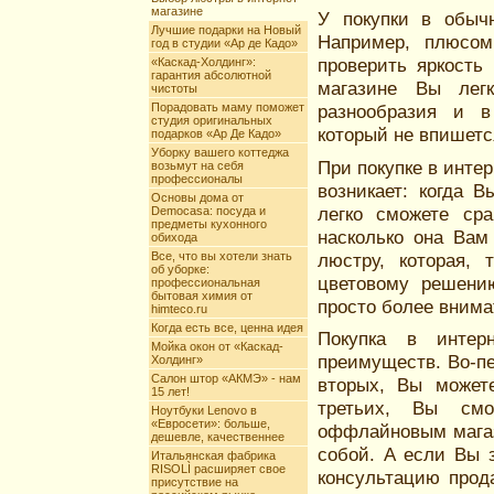
магазине
У покупки в обыч
Лучшие подарки на Новый
Например, плюсом
год в студии «Ар де Кадо»
проверить яркость
«Каскад-Холдинг»:
гарантия абсолютной
магазине Вы легк
чистоты
Порадовать маму поможет
разнообразия и в
студия оригинальных
который не впишетс
подарков «Ар Де Кадо»
Уборку вашего коттеджа
При покупке в инте
возьмут на себя
профессионалы
возникает: когда 
Основы дома от
легко сможете ср
Democasa: посуда и
предметы кухонного
насколько она Вам
обихода
Все, что вы хотели знать
люстру, которая,
об уборке:
цветовому решени
профессиональная
бытовая химия от
просто более внима
himteco.ru
Когда есть все, ценна идея
Покупка в интер
Мойка окон от «Каскад-
преимуществ. Во-пе
Холдинг»
Салон штор «АКМЭ» - нам
вторых, Вы может
15 лет!
третьих, Вы см
Ноутбуки Lenovo в
«Евросети»: больше,
оффлайновым магаз
дешевле, качественнее
собой. А если Вы 
Итальянская фабрика
RISOLÌ расширяет свое
консультацию прод
присутствие на