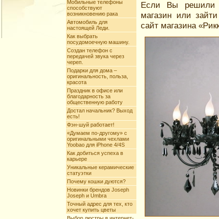
Мобильные телефоны
Если Вы решили 
способствуют
магазин или зайти
возникновению рака
Автомобиль для
сайт магазина «Рикк
настоящей Леди.
Как выбрать
посудомоечную машину.
Создан телефон с
передачей звука через
череп.
Подарки для дома –
оригинальность, польза,
красота
Праздник в офисе или
благодарность за
общественную работу
Достал начальник? Выход
есть!
Фэн-шуй работает!
«Думаем по-другому» c
оригинальными чехлами
Yoobao для iPhone 4/4S
Как добиться успеха в
карьере
Уникальные керамические
статуэтки
Почему кошки дуются?
Новинки брендов Joseph
Joseph и Umbra
Точный адрес для тех, кто
хочет купить цветы
Выбор люстры в интернет-