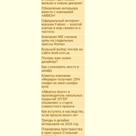
жильем и новым декором!
Обновление интерьера
вместе с компанией
«АКМЭ»!
Официальный интернет-
магазин Falmec – золотой
ключик в мир свежести и
чистоты
Компания MIE снизила
цены на гладильные
прессы Romeo
Большой выбор чехлов на
сайте itsell.com.ua
Почему вам нужен
дизайнер?
Как сэкономить место в
шкафу
Клиенты компании
«Ферара» получают 20%
скидки на заказ шкафа-
купе
«Alleanza doors» и
производитель напольных
покрытий ЭГГЕР
объявляют о старте
совместного проекта
Как вступить в наследство,
если прошло много лет
Тренды в дизайне
интерьеров на 2016 год
Планировка пространства
в open space Стильная