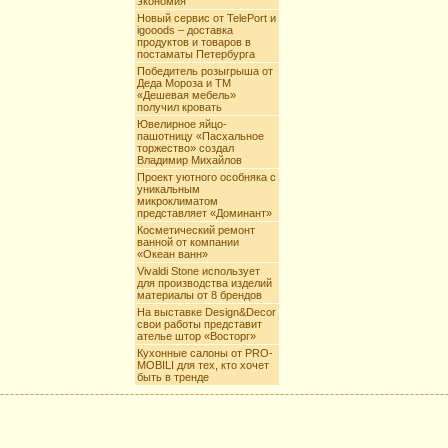
экономия
Новый сервис от TelePort и
igooods – доставка
продуктов и товаров в
постаматы Петербурга
Победитель розыгрыша от
Деда Мороза и ТМ
«Дешевая мебель»
получил кровать
Ювелирное яйцо-
пашотницу «Пасхальное
торжество» создал
Владимир Михайлов
Проект уютного особняка с
уникальным
микроклиматом
представляет «Доминант»
Косметический ремонт
ванной от компании
«Океан ванн»
Vivaldi Stone использует
для производства изделий
материалы от 8 брендов
На выставке Design&Decor
свои работы представит
ателье штор «Восторг»
Кухонные салоны от PRO-
MOBILI для тех, кто хочет
быть в тренде