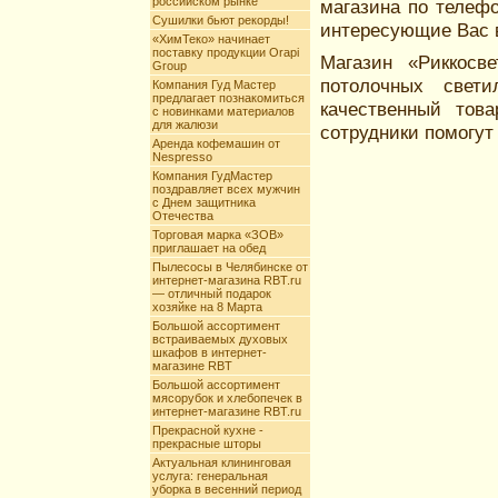
российском рынке
магазина по телефо
Сушилки бьют рекорды!
интересующие Вас 
«ХимТеко» начинает
поставку продукции Orapi
Магазин «Риккосв
Group
потолочных свет
Компания Гуд Мастер
предлагает познакомиться
качественный тов
с новинками материалов
для жалюзи
сотрудники помогут
Аренда кофемашин от
Nespresso
Компания ГудМастер
поздравляет всех мужчин
с Днем защитника
Отечества
Торговая марка «ЗОВ»
приглашает на обед
Пылесосы в Челябинске от
интернет-магазина RBT.ru
— отличный подарок
хозяйке на 8 Марта
Большой ассортимент
встраиваемых духовых
шкафов в интернет-
магазине RBT
Большой ассортимент
мясорубок и хлебопечек в
интернет-магазине RBT.ru
Прекрасной кухне -
прекрасные шторы
Актуальная клининговая
услуга: генеральная
уборка в весенний период