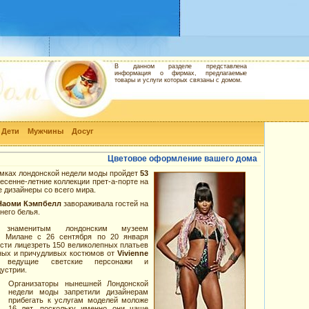
В данном разделе представлена
информация о фирмах, предлагаемые
товары и услуги которых связаны с домом.
Дети
Мужчины
Досуг
Цветовое оформление вашего дома
рамках лондонской недели моды пройдет
53
весенне-летние коллекции прет-а-порте на
е дизайнеры со всего мира.
Наоми Кэмпбелл
завораживала гостей на
него белья.
я знаменитым лондонским музеем
в Милане с 26 сентября по 20 января
сти лицезреть 150 великолепных платьев
ных и причудливых костюмов от
Vivienne
 ведущие светские персонажи и
устрии.
Организаторы нынешней Лондонской
недели моды запретили дизайнерам
прибегать к услугам моделей моложе
16 лет, поскольку именно они чаще