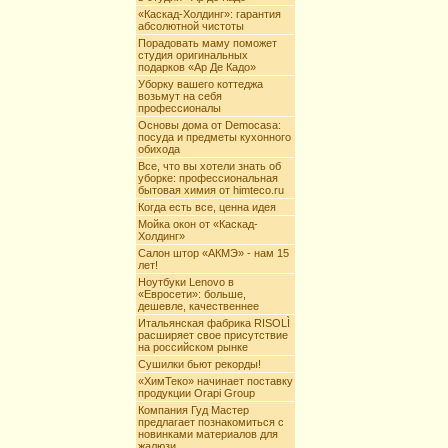
«Каскад-Холдинг»: гарантия
абсолютной чистоты
Порадовать маму поможет
студия оригинальных
подарков «Ар Де Кадо»
Уборку вашего коттеджа
возьмут на себя
профессионалы
Основы дома от Democasa:
посуда и предметы кухонного
обихода
Все, что вы хотели знать об
уборке: профессиональная
бытовая химия от himteco.ru
Когда есть все, ценна идея
Мойка окон от «Каскад-
Холдинг»
Салон штор «АКМЭ» - нам 15
лет!
Ноутбуки Lenovo в
«Евросети»: больше,
дешевле, качественнее
Итальянская фабрика RISOLÌ
расширяет свое присутствие
на российском рынке
Сушилки бьют рекорды!
«ХимТеко» начинает поставку
продукции Orapi Group
Компания Гуд Мастер
предлагает познакомиться с
новинками материалов для
жалюзи