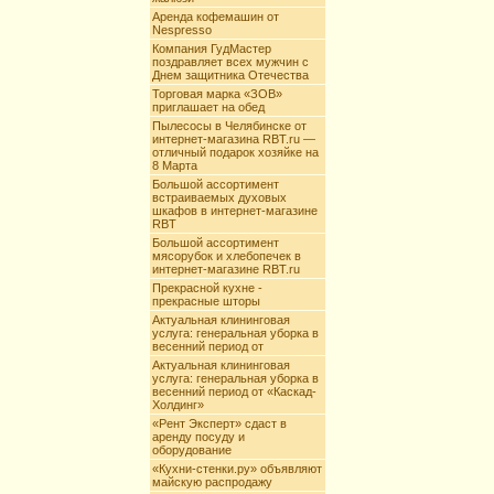
Аренда кофемашин от
Nespresso
Компания ГудМастер
поздравляет всех мужчин с
Днем защитника Отечества
Торговая марка «ЗОВ»
приглашает на обед
Пылесосы в Челябинске от
интернет-магазина RBT.ru —
отличный подарок хозяйке на
8 Марта
Большой ассортимент
встраиваемых духовых
шкафов в интернет-магазине
RBT
Большой ассортимент
мясорубок и хлебопечек в
интернет-магазине RBT.ru
Прекрасной кухне -
прекрасные шторы
Актуальная клининговая
услуга: генеральная уборка в
весенний период от
Актуальная клининговая
услуга: генеральная уборка в
весенний период от «Каскад-
Холдинг»
«Рент Эксперт» сдаст в
аренду посуду и
оборудование
«Кухни-стенки.ру» объявляют
майскую распродажу