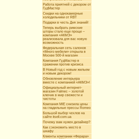
Работа приятней с декором от
ГудМастер
Скидки на однокамерные
холодильники от RBT
Подарки в честь Дня знаний!
Теперь выбрать римские
шторы стало еще проще –
компания «АКМЭ»
реализовала для вас новую
возможность
Федеральная сеть салонов
«Много мебели» открыла в
Москве 500-й магазин
Компания ГудМастер в
сражении против кризиса
В Новый год с новым жильем
и новым декором!
Обновление интерьера
вместе с компанией «АКМЭ»!
Официальный интернет-
магазин Falmec – золотой
ключик в мир свежести и
чистоты
Компания MIE снизила цены
на гладильные прессы Romeo
Большой выбор чехлов на
сайте itsell.com.ua
Почему вам нужен дизайнер?
Как сэкономить место в
шкафу
Клиенты компании «Ферара»