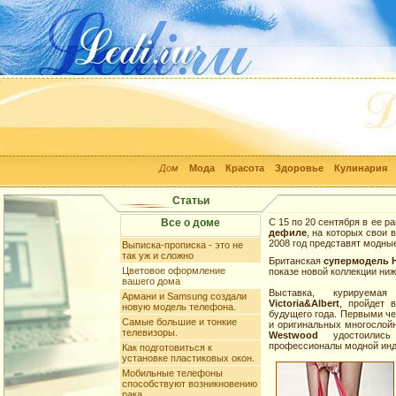
Дом
Мода
Красота
Здоровье
Кулинария
Статьи
Все о доме
С 15 по 20 сентября в ее 
дефиле
, на которых свои 
2008 год представят модны
Выписка-прописка - это не
так уж и сложно
Британская
супермодель 
Цветовое оформление
показе новой коллекции ниж
вашего дома
Выставка, курируема
Армани и Samsung создали
Victoria&Albert
, пройдет 
новую модель телефона.
будущего года. Первыми че
Самые большие и тонкие
и оригинальных многослой
телевизоры.
Westwood
удостоились
профессионалы модной инд
Как подготовиться к
установке пластиковых окон.
Мобильные телефоны
способствуют возникновению
рака