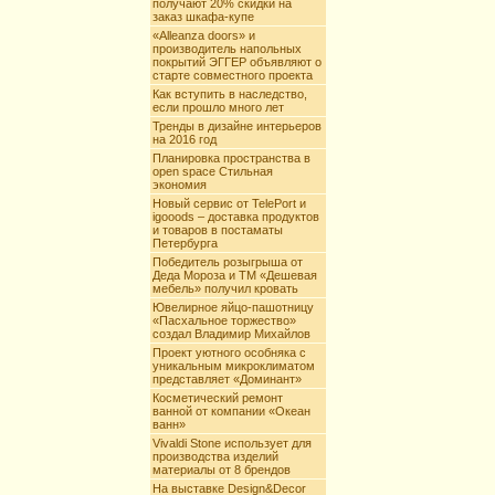
получают 20% скидки на
заказ шкафа-купе
«Alleanza doors» и
производитель напольных
покрытий ЭГГЕР объявляют о
старте совместного проекта
Как вступить в наследство,
если прошло много лет
Тренды в дизайне интерьеров
на 2016 год
Планировка пространства в
open space Стильная
экономия
Новый сервис от TelePort и
igooods – доставка продуктов
и товаров в постаматы
Петербурга
Победитель розыгрыша от
Деда Мороза и ТМ «Дешевая
мебель» получил кровать
Ювелирное яйцо-пашотницу
«Пасхальное торжество»
создал Владимир Михайлов
Проект уютного особняка с
уникальным микроклиматом
представляет «Доминант»
Косметический ремонт
ванной от компании «Океан
ванн»
Vivaldi Stone использует для
производства изделий
материалы от 8 брендов
На выставке Design&Decor