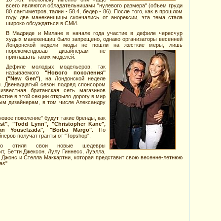
всего являются обладательницами "нулевого размера" (объем груди
80 сантиметров, талии - 58.4, бедер - 86). После того, как в прошлом
году две манекенщицы скончались от анорексии, эта тема стала
широко обсуждаться в СМИ.
В Мадриде и Милане в начале года участие в дефиле чересчур
худых манекенщиц было запрещено, однако организаторы весенней
Лондонской недели моды не пошли на жесткие меры, лишь
порекомендовав дизайнерам не
приглашать таких моделей.
Дефиле молодых модельеров, так
называемого
"Нового поколения"
("New Gen")
, на Лондонской неделе
. Двенадцатый сезон подряд спонсором
известная британская сеть магазинов
астие в этой секции открыло дорогу в мир
м дизайнерам, в том числе Александру
новое поколение" будут такие бренды, как
ist", "Todd Lynn", "Christopher Kane",
n Yousefzada", "Borba Margo".
По
неров получат гранты от "Topshop".
ого стиля свои новые шедевры
, Бетти Джексон, Лулу Гиннесс, Луэлла,
 Джонс и Стелла Маккартни, которая представит свою весенне-летнюю
as".