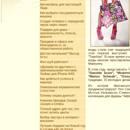
Автомобиль для настоящей
Леди.
Как выбрать посудомоечную
машину.
Создан телефон с передачей
звука через череп.
Подарки для дома –
оригинальность, польза,
красота
Праздник в офисе или
благодарность за
общественную работу
моды стали уже традицией
этих показов выступает 
Достал начальник? Выход
"Topshop". В свое время уч
есть!
моды многим прославленны
Фэн-шуй работает!
Маккуину.
«Думаем по-другому» c
В этом году представлять "
оригинальными чехлами
"Danielle Scutt", "Modern
Yoobao для iPhone 4/4S
"Marios Schwab", "Osma
Как добиться успеха в
традиции, 15 молодых дизай
карьере
Из мэтров британск
Уникальные керамические
продемонстрируют Пол Смит
статуэтки
Мэттью Уильямсон, Стивен
Почему кошки дуются?
коллекцию для фирмы "Adid
Новинки брендов Joseph
Joseph и Umbra
Точный адрес для тех, кто
хочет купить цветы
Выбор люстры в интернет-
магазине
Лучшие подарки на Новый год
в студии «Ар де Кадо»