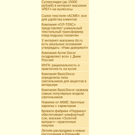
Суперскидки (до 15000
рублей) в интернет-магазине
«РБТ» на пылесосы
Салон текстиля «АCME»: все
для удобства клиентов
Компания «ОЛ-ТЕКС»
представляет уникальный
текстильный трансформер
плед-подушку-палантин
У интернет-магазина rbt.ru
есть реальные основания
утверждать: «Нам доверяют!»
Компания Acme Decor
поздравляет всех с Днем
России!
ИНГА: рациональность и
практичность на кухне
Компания BasicDecor
определила типы
светильников для акцентов в
интерьере
Компания BasicDecor назвала
самые популярные модели
светильников
Новинки от АКМЕ: багетные
карнизы с характером
Кровати фабрики «Перрино»
обеспечивают комфортный
сон, магазин «Золотой
матрас»—практичные
покупки
Летняя распродажа и новые
поступления в Primavelle