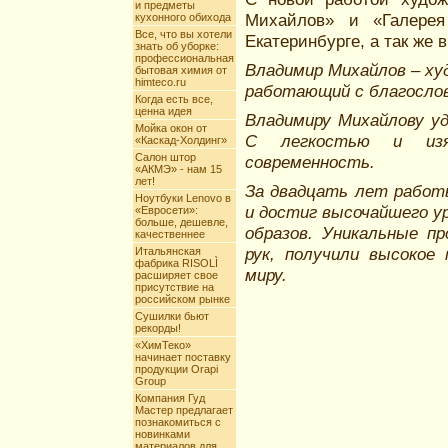
и предметы
Михайлов» и «Галерея
кухонного обихода
Все, что вы хотели
Екатеринбурге, а так же 
знать об уборке:
профессиональная
Владимир Михайлов – ху
бытовая химия от
himteco.ru
работающий с благослове
Когда есть все,
ценна идея
Владимиру Михайлову уд
Мойка окон от
С легкостью и изя
«Каскад-Холдинг»
Салон штор
современность.
«АКМЭ» - нам 15
лет!
За двадцать лет работ
Ноутбуки Lenovo в
и достиг высочайшего у
«Евросети»:
больше, дешевле,
образов. Уникальные пр
качественнее
рук, получили высокое
Итальянская
фабрика RISOLÌ
миру.
расширяет свое
присутствие на
российском рынке
Сушилки бьют
рекорды!
«ХимТеко»
начинает поставку
продукции Orapi
Group
Компания Гуд
Мастер предлагает
познакомиться с
новинками
материалов для