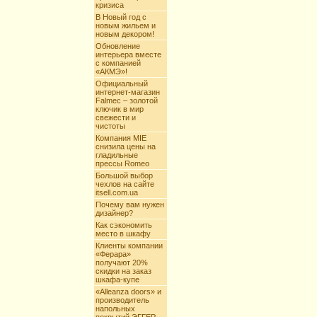
кризиса
В Новый год с
новым жильем и
новым декором!
Обновление
интерьера вместе
с компанией
«АКМЭ»!
Официальный
интернет-магазин
Falmec – золотой
ключик в мир
свежести и
чистоты
Компания MIE
снизила цены на
гладильные
прессы Romeo
Большой выбор
чехлов на сайте
itsell.com.ua
Почему вам нужен
дизайнер?
Как сэкономить
место в шкафу
Клиенты компании
«Ферара»
получают 20%
скидки на заказ
шкафа-купе
«Alleanza doors» и
производитель
напольных