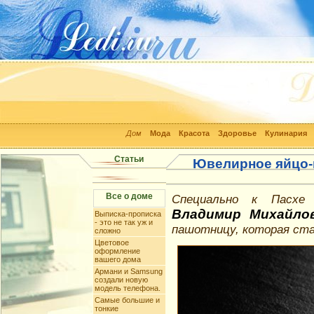
Дом
Мода
Красота
Здоровье
Кулинария
Статьи
Ювелирное яйцо-
Все о доме
Специально к Пасхе
Владимир Михайло
Выписка-прописка
- это не так уж и
пашотницу, которая ста
сложно
Цветовое
оформление
вашего дома
Армани и Samsung
создали новую
модель телефона.
Самые большие и
тонкие