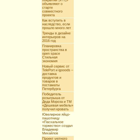
покрытий ЭГГЕР
объявляют о
старте
совместного
проекта
Как вступить в
наследство, если
прошло много лет
Тренды в дизайне
интерьеров на
2016 год
Планировка
пространства в
open space
Стильная
экономия
Новый сервис от
TelePort и igooods –
доставка
продуктов и
товаров в
постаматы
Петербурга
Победитель
розыгрыша от
Деда Мороза и ТМ
«Дешевая мебель»
получил кровать
Ювелирное яйцо-
пашотницу
«Пасхальное
торжество» создал
Владимир
Михайлов
Проект уютного