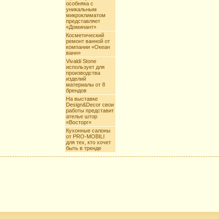
особняка с
уникальным
микроклиматом
представляет
«Доминант»
Косметический
ремонт ванной от
компании «Океан
ванн»
Vivaldi Stone
использует для
производства
изделий
материалы от 8
брендов
На выставке
Design&Decor свои
работы представит
ателье штор
«Восторг»
Кухонные салоны
от PRO-MOBILI
для тех, кто хочет
быть в тренде