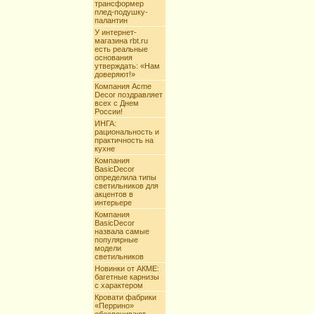
трансформер
плед-подушку-
палантин
У интернет-
магазина rbt.ru
есть реальные
основания
утверждать: «Нам
доверяют!»
Компания Acme
Decor поздравляет
всех с Днем
России!
ИНГА:
рациональность и
практичность на
кухне
Компания
BasicDecor
определила типы
светильников для
акцентов в
интерьере
Компания
BasicDecor
назвала самые
популярные
модели
светильников
Новинки от АКМЕ:
багетные карнизы
с характером
Кровати фабрики
«Перрино»