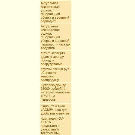
Актуальная
клининговая
услуга:
генеральная
уборка в весенний
период от
Актуальная
клининговая
услуга:
генеральная
уборка в весенний
период от «Каскад-
Холдинг»
«Рент Эксперт»
сдаст в аренду
посуду и
оборудование
«Кухни-стенки.ру»
объявляют
майскую
распродажу
Суперскидки (до
15000 рублей) в
интернет-магазине
«РБТ» на
пылесосы
Салон текстиля
«АCME»: все для
удобства клиентов
Компания «ОЛ-
ТЕКС»
представляет
уникальный
текстильный