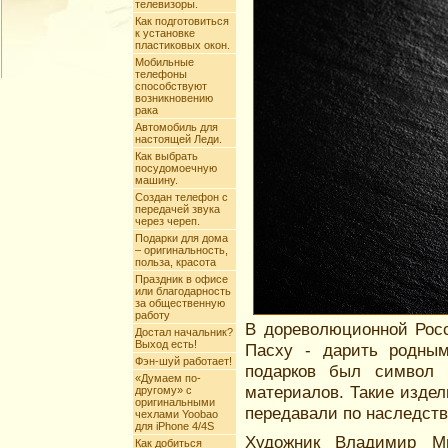
телевизоры.
Как подготовиться
к установке
пластиковых окон.
Мобильные
телефоны
способствуют
возникновению
рака
Автомобиль для
настоящей Леди.
Как выбрать
посудомоечную
машину.
Создан телефон с
передачей звука
через череп.
Подарки для дома
– оригинальность,
польза, красота
Праздник в офисе
или благодарность
за общественную
работу
В дореволюционной Росс
Достал начальник?
Выход есть!
Пасху - дарить родны
Фэн-шуй работает!
подарков был символ 
«Думаем по-
материалов. Такие изде
другому» c
оригинальными
передавали по наследств
чехлами Yoobao
для iPhone 4/4S
Художник Владимир Ми
Как добиться