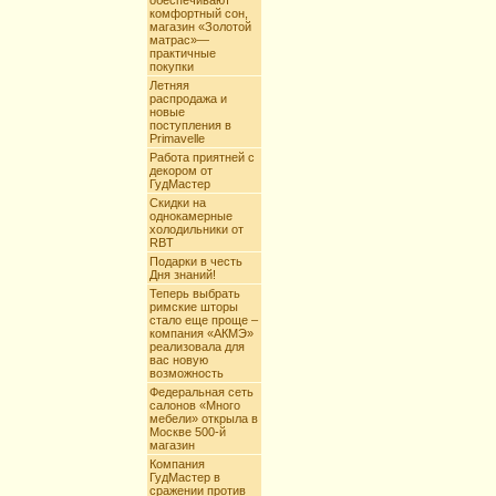
обеспечивают
комфортный сон,
магазин «Золотой
матрас»—
практичные
покупки
Летняя
распродажа и
новые
поступления в
Primavelle
Работа приятней с
декором от
ГудМастер
Скидки на
однокамерные
холодильники от
RBT
Подарки в честь
Дня знаний!
Теперь выбрать
римские шторы
стало еще проще –
компания «АКМЭ»
реализовала для
вас новую
возможность
Федеральная сеть
салонов «Много
мебели» открыла в
Москве 500-й
магазин
Компания
ГудМастер в
сражении против