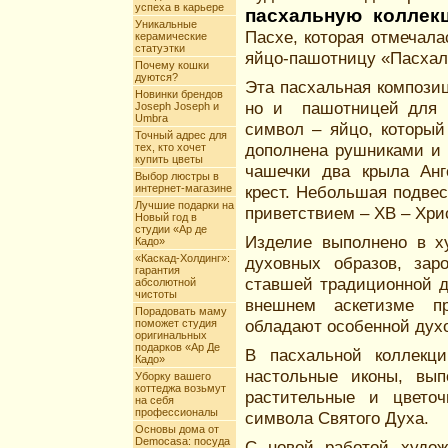
успеха в карьере
пасхальную коллек
Уникальные
Пасхе, которая отмечала
керамические
статуэтки
яйцо-пашотницу «Пасхал
Почему кошки
дуются?
Эта пасхальная компози
Новинки брендов
но и пашотницей для п
Joseph Joseph и
Umbra
символ – яйцо, который
Точный адрес для
дополнена рушниками и 
тех, кто хочет
купить цветы
чашечки два крыла Анг
Выбор люстры в
интернет-магазине
крест. Небольшая подве
Лучшие подарки на
приветствием – ХВ – Хри
Новый год в
студии «Ар де
Изделие выполнено в х
Кадо»
«Каскад-Холдинг»:
духовных образов, зар
гарантия
ставшей традиционной д
абсолютной
чистоты
внешнем аскетизме п
Порадовать маму
обладают особенной дух
поможет студия
оригинальных
подарков «Ар Де
В пасхальной коллекц
Кадо»
настольные иконы, вып
Уборку вашего
коттеджа возьмут
растительные и цвето
на себя
профессионалы
символа Святого Духа.
Основы дома от
Democasa: посуда
С новой работой худож