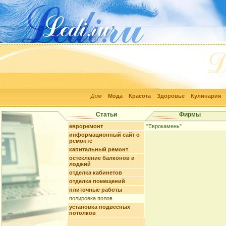
Дом
Мода
Красота
Здоровье
Кулинария
Статьи
Фирмы
евроремонт
"Еврокамень"
информационный сайт о
ремонте
капитальный ремонт
остекление балконов и
лоджий
отделка кабинетов
отделка помещений
плиточные работы
полировка полов
установка подвесных
потолков