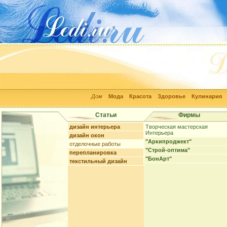
Дом
Мода
Красота
Здоровье
Кулинария
Статьи
Фирмы
дизайн интерьера
Творческая мастерская
Интерьера
дизайн окон
"Аркипроджект"
отделочные работы
"Строй-оптима"
перепланировка
"БонАрт"
текстильный дизайн