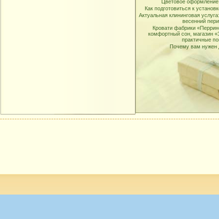
Цветовое оформление
Как подготовиться к установк
Актуальная клининговая услуга:
весенний пери
Кровати фабрики «Перрин
комфортный сон, магазин 
практичные по
Почему вам нужен 