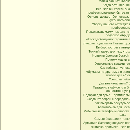
Мойка окон от «Каск
Когда есть все, ц
Все, что вы хотели зна
профессиональная бытовая х
Основы дома от Democasa: 
кухонного об
Уборку вашего коттеджа 
профессион
Порадовать маму поможет с
подарков «Ар Д
«Каскад-Холдинг»: гарантия
Лучшие подарки на Новый год в
Выбор люстры в интер
Точный адрес для тех, кто 
Новинки брендов Joseph
Почему кошки д
Уникальные керамичес
Как добиться успеха
«Думаем по-другому» c ори
Yoobao для iPho
Фэн-шуй рабо
Достал начальник? 
Праздник в офисе или б
общественную 
Подарки для дома – оригинальн
Создан телефон с передачей 
Как выбрать посудомо
Автомобиль для наст
Мобильные телефоны способс
рака
Самые большие и тонки
Армани и Samsung создали но
Выписка-прописка - это не