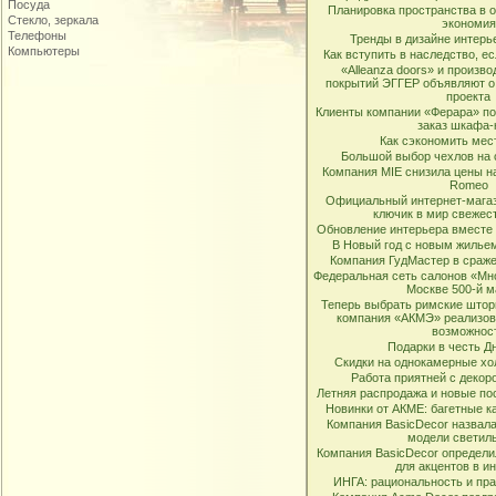
Посуда
Планировка пространства в 
Стекло, зеркала
экономия
Телефоны
Тренды в дизайне интерье
Компьютеры
Как вступить в наследство, е
«Alleanza doors» и произв
покрытий ЭГГЕР объявляют о
проекта
Клиенты компании «Ферара» по
заказ шкафа-
Как сэкономить мес
Большой выбор чехлов на са
Компания MIE снизила цены н
Romeo
Официальный интернет-магаз
ключик в мир свежес
Обновление интерьера вместе
В Новый год с новым жилье
Компания ГудМастер в сраже
Федеральная сеть салонов «Мн
Москве 500-й м
Теперь выбрать римские штор
компания «АКМЭ» реализов
возможнос
Подарки в честь Дн
Скидки на однокамерные хо
Работа приятней с декор
Летняя распродажа и новые пос
Новинки от АКМЕ: багетные к
Компания BasicDecor назвал
модели светил
Компания BasicDecor определи
для акцентов в и
ИНГА: рациональность и пра