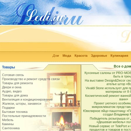
Дом
Мода
Красота
Здоровье
Кулинария
Все о до
Товары
Кухонные салоны от PRO-MOBIL
Сотовая связь
быть в трен
Производство и ремонт средств связи
На выставке Design&Decor св
Товары для ремонта
ателье штор «В
Двери и окна
Vivaldi Stone использует для 
Аудио, видео
материалы от 8 
Товары для дома
Косметический ремонт ванной
ванн»
Вентиляция и кондиционирование
Проект уютного особняк
Жалюзи, шторы, занавеси
микроклиматом представ
Подарки
Ювелирное яйцо-пашотницу «П
Бытовая техника
создал Владимир 
Постельные принадлежности
Победитель розыгрыша от 
Мебель
«Дешевая мебель» пол
Камины
Новый сервис от TelePort и 
Сантехника
продуктов и товаров в пос