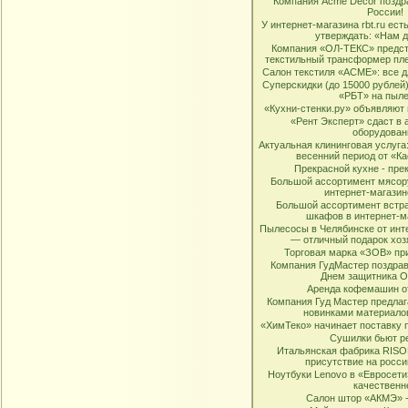
Компания Acme Decor поздр
России!
У интернет-магазина rbt.ru ес
утверждать: «Нам 
Компания «ОЛ-ТЕКС» предст
текстильный трансформер пл
Салон текстиля «АCME»: все д
Суперскидки (до 15000 рублей)
«РБТ» на пыл
«Кухни-стенки.ру» объявляют
«Рент Эксперт» сдаст в 
оборудован
Актуальная клининговая услуга:
весенний период от «К
Прекрасной кухне - пр
Большой ассортимент мясору
интернет-магазин
Большой ассортимент встр
шкафов в интернет-м
Пылесосы в Челябинске от инт
— отличный подарок хоз
Торговая марка «ЗОВ» пр
Компания ГудМастер поздрав
Днем защитника О
Аренда кофемашин о
Компания Гуд Мастер предлаг
новинками материало
«ХимТеко» начинает поставку 
Сушилки бьют р
Итальянская фабрика RISO
присутствие на росс
Ноутбуки Lenovo в «Евросети
качественн
Салон штор «АКМЭ» -